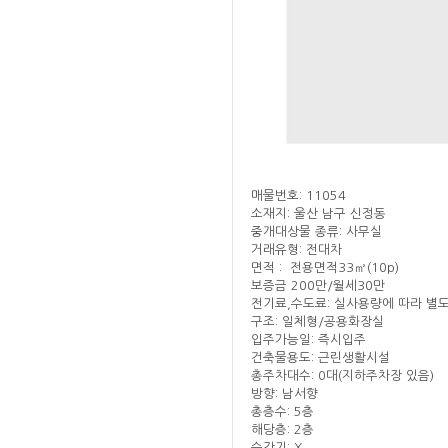
매물번호: 11054
소재지: 울산 남구 신정동
중개대상물 종류: 사무실
거래유형: 전대차
면적 : 전용면적33㎡(10p)
보증금 200만/월세30만
전기료,수도료: 실사용량에 따라 별
구조: 일체형/공용화장실
입주가능일: 즉시입주
건축물용도: 근린생활시설
총주차대수: 0대(지하주차장 있음)
방향: 남서향
총층수: 5층
해당층: 2층
승강기: X