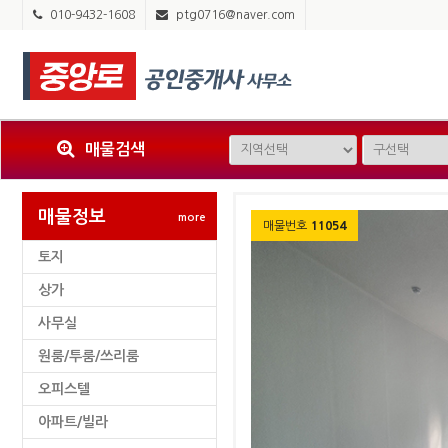
010-9432-1608
ptg0716@naver.com
매물검색
매물정보
more
매물번호
11054
토지
상가
사무실
원룸/투룸/쓰리룸
오피스텔
아파트/빌라