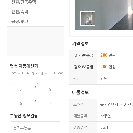
전원/단독주택
팬션/숙박
공장/창고
가격정보
200
(월세)보증금
만원
평형 자동계산기
200
(임대)보증금
만원
1m² ≒ 0.3025평 / 1평 ≒ 3.3058m²
권리금
만원
㎡
평
매물정보
평
㎡
소재지
울산광역시 남구 신
부동산 정보열람
매물종류
사무실
전용면적
33.1
등기부등본