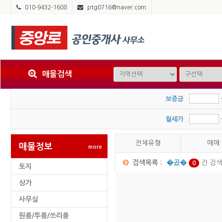
010-9432-1608
ptg0716@naver.com
매물검색
보증금
월세가
전체유형
매매
매물정보
more
검색목록 :
�곴�
건
검색
0
토지
상가
사무실
원룸/투룸/쓰리룸