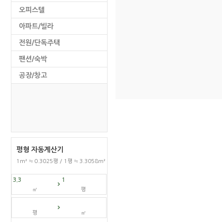
오피스텔
아파트/빌라
전원/단독주택
팬션/숙박
공장/창고
평형 자동계산기
1m² ≒ 0.3025평 / 1평 ≒ 3.3058m²
㎡
평
평
㎡