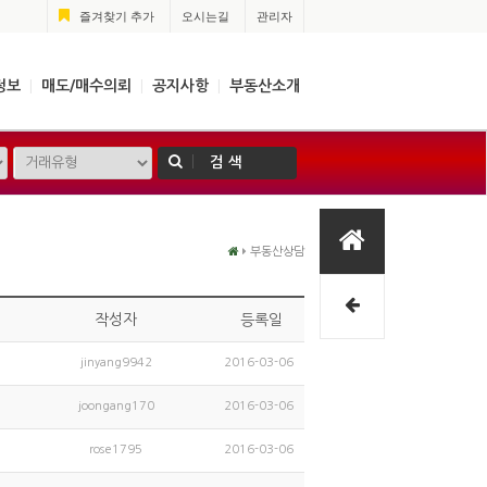
즐겨찾기 추가
오시는길
관리자
정보
매도/매수의뢰
공지사항
부동산소개
|
|
|
검 색
부동산상담
작성자
등록일
jinyang9942
2016-03-06
joongang170
2016-03-06
rose1795
2016-03-06