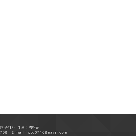
로공인중개사
대표 : 박태규
8768
E-mail : ptg0716@naver.com