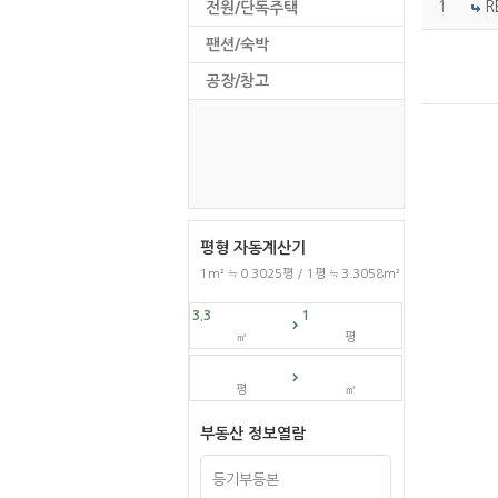
1
R
전원/단독주택
팬션/숙박
공장/창고
평형 자동계산기
1m² ≒ 0.3025평 / 1평 ≒ 3.3058m²
㎡
평
평
㎡
부동산 정보열람
등기부등본