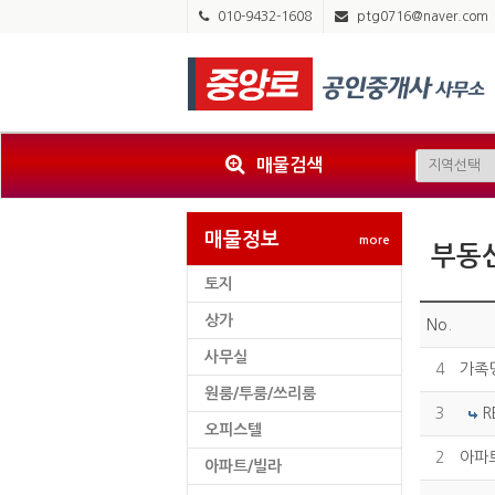
010-9432-1608
ptg0716@naver.com
매물검색
매물정보
more
부동
토지
상가
No.
사무실
4
가족명
원룸/투룸/쓰리룸
3
R
오피스텔
2
아파
아파트/빌라