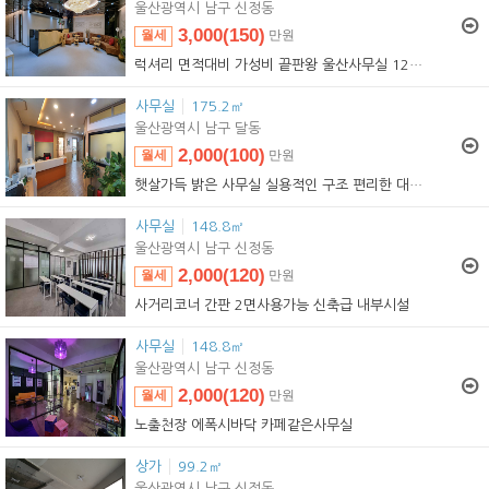
울산광역시 남구 신정동
3,000(150)
월세
만원
3,000(150)
임대
만원
럭셔리 면적대비 가성비 끝판왕 울산사무실
12722
사무실
175.2㎡
울산광역시 남구 달동
2,000(100)
월세
만원
2,000(100)
임대
만원
햇살가득 밝은 사무실 실용적인 구조 편리한 대중교통
사무실
148.8㎡
울산광역시 남구 신정동
2,000(120)
월세
만원
2,000(120)
임대
만원
사거리코너 간판 2면사용가능 신축급 내부시설
사무실
148.8㎡
울산광역시 남구 신정동
2,000(120)
월세
만원
2,000(120)
임대
만원
노출천장 에폭시바닥 카페같은사무실
상가
99.2㎡
울산광역시 남구 신정동