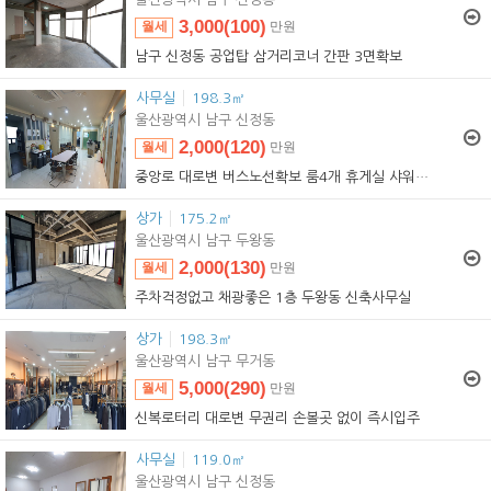
3,000(100)
월세
만원
3,000(100)
임대
만원
남구 신정동 공업탑 삼거리코너 간판 3면확보
사무실
198.3㎡
울산광역시 남구 신정동
2,000(120)
월세
만원
2,000(120)
임대
만원
중앙로 대로변 버스노선확보 룸4개 휴게실 샤워실까지
상가
175.2㎡
울산광역시 남구 두왕동
2,000(130)
월세
만원
2,000(130)
임대
만원
주차걱정없고 채광좋은 1층 두왕동 신축사무실
상가
198.3㎡
울산광역시 남구 무거동
5,000(290)
월세
만원
5,000(290)
임대
만원
신복로터리 대로변 무권리 손볼곳 없이 즉시입주
사무실
119.0㎡
울산광역시 남구 신정동