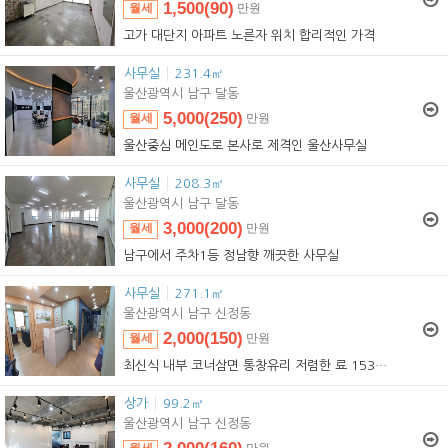
1,500(90)
월세
만원
1,500(90)
임대
만원
고가 대단지 아파트 노른자 위치 합리적인 가격
사무실
231.4㎡
울산광역시 남구 달동
5,000(250)
월세
만원
5,000(250)
임대
만원
울산중심 메인도로 본사로 제격인 울산사무실
사무실
208.3㎡
울산광역시 남구 달동
3,000(200)
월세
만원
3,000(200)
임대
만원
남구에서 주차1등 정남향 깨끗한 사무실
사무실
271.1㎡
울산광역시 남구 신정동
2,000(150)
월세
만원
2,000(150)
임대
만원
최신식 내부 코너삼면 통창유리 저렴한
료 153996
상가
99.2㎡
울산광역시 남구 신정동