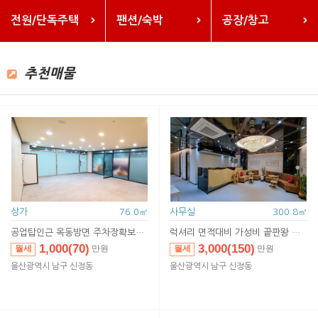
전원/단독주택
팬션/숙박
공장/창고
추천매물
상가
76.0㎡
사무실
300.8㎡
공업탑인근 옥동방면 주차장확보된 상가
럭셔리 면적대비 가성비 끝판왕 울산사무실
1,000(70)
3,000(150)
월세
월세
만원
만원
1,000(70)
3,000(150)
임대
임대
만원
만원
울산광역시 남구 신정동
울산광역시 남구 신정동