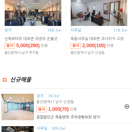
상가
198.3㎡
사무실
119.0㎡
신복로터리 대로변 무권리 손볼곳 없이 즉시입주
옥동사무실
대로변 코너각지 고정주차자리 확보
5,000(290)
2,000(100)
월세
월세
만원
만원
5,000(290)
2,000(100)
임대
임대
만원
만원
울산광역시 남구 무거동
울산광역시 남구 신정동
신규매물
상가
76.0㎡
울산광역시 남구 신정동
1,000(70)
월세
만원
1,000(70)
임대
만원
공업탑인근 옥동방면 주차장확보된 상가
사무실
300.8㎡