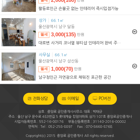
2,000(160)
월세
만원
2,000(160)
임대
만원
팔등로인근 손볼곳 없는 인테리어 즉시입점가능
상가
66.1㎡
울산광역시 남구 달동
3,000(135)
월세
만원
3,000(135)
임대
만원
대로변 사거리 코너옆 뷰티샵 인테리어 완비 주차장확보
사무실
66.1㎡
울산광역시 남구 삼산동
1,000(70)
월세
만원
1,000(70)
임대
만원
남구청인근 자연광으로 채워진 포근한 공간
전화상담
이메일
PC버전
상호 : 중앙로 공인중개사사무소
대표 : 박태규
주소 : 울산 남구 문수로 483번길 5 롯데캐슬 킹덤아파트 상가 107호 중앙로공인중개사
|
사업자등록번호 : 552-16-00176
부동산등록번호 : 31140-2016-00002
|
연락처 : Tel : 052-258-8897
Fax : 070-8668-8768
Copyright(c) 2015
중앙로 공인중개사
All rights reserved.