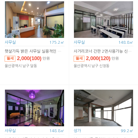
사무실
175.2㎡
사무실
148.8㎡
햇살가득 밝은 사무실 실용적인 구조 편리한 대중교통
사거리코너 간판 2면사용가능 신축급 내부시설
2,000(100)
2,000(120)
월세
월세
만원
만원
2,000(100)
2,000(120)
임대
임대
만원
만원
울산광역시 남구 달동
울산광역시 남구 신정동
사무실
148.8㎡
상가
99.2㎡