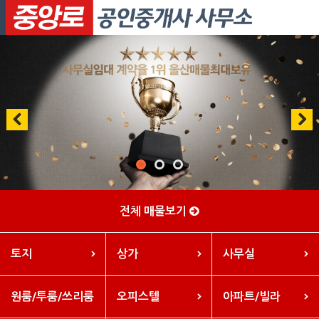
Previous
Next
전체 매물보기
토지
상가
사무실
원룸/투룸/쓰리룸
오피스텔
아파트/빌라