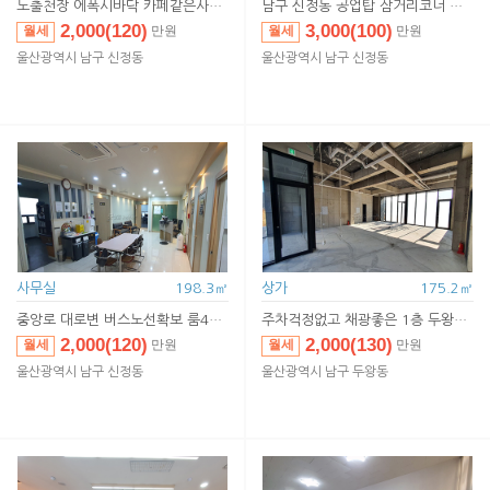
노출천장 에폭시바닥 카페같은사무실
남구 신정동 공업탑 삼거리코너 간판 3면확보
2,000(120)
3,000(100)
월세
월세
만원
만원
2,000(120)
3,000(100)
임대
임대
만원
만원
울산광역시 남구 신정동
울산광역시 남구 신정동
사무실
198.3㎡
상가
175.2㎡
중앙로 대로변 버스노선확보 룸4개 휴게실 샤워실까지
주차걱정없고 채광좋은 1층 두왕동 신축사무실
2,000(120)
2,000(130)
월세
월세
만원
만원
2,000(120)
2,000(130)
임대
임대
만원
만원
울산광역시 남구 신정동
울산광역시 남구 두왕동