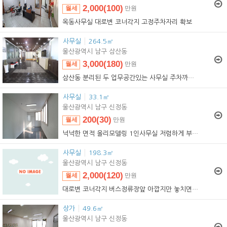
2,000(100)
월세
만원
2,000(100)
임대
만원
옥동사무실
대로변 코너각지 고정주차자리 확보
사무실
264.5㎡
울산광역시 남구 삼산동
3,000(180)
월세
만원
3,000(180)
임대
만원
삼산동 분리된 두 업무공간있는 사무실 주차까지 편리
사무실
33.1㎡
울산광역시 남구 신정동
200(30)
월세
만원
200(30)
임대
만원
넉넉한 면적 올리모델링 1인사무실 저렴하게 부담없이
사무실
198.3㎡
울산광역시 남구 신정동
2,000(120)
월세
만원
2,000(120)
임대
만원
대로변 코너각지 버스정류장앞 아깝지만 놓치면 후회해
상가
49.6㎡
울산광역시 남구 신정동